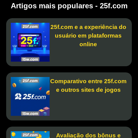
Artigos mais populares - 25f.com
25f.com e a experiência do
usuário em plataformas
online
Comparativo entre 25f.com
e outros sites de jogos
Avaliação dos bônus e